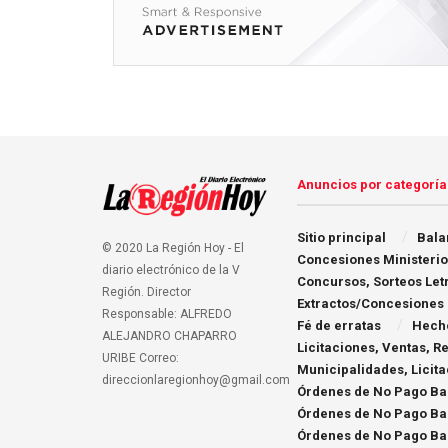
Anuncios por categoría
Sitio principal
Bala
© 2020 La Región Hoy - El
Concesiones Ministerio
diario electrónico de la V
Concursos, Sorteos Let
Región. Director
Extractos/Concesiones
Responsable: ALFREDO
Fé de erratas
Hecho
ALEJANDRO CHAPARRO
Licitaciones, Ventas, 
URIBE Correo:
Municipalidades, Licit
direccionlaregionhoy@gmail.com
Órdenes de No Pago Ba
Órdenes de No Pago Ba
Órdenes de No Pago Ba