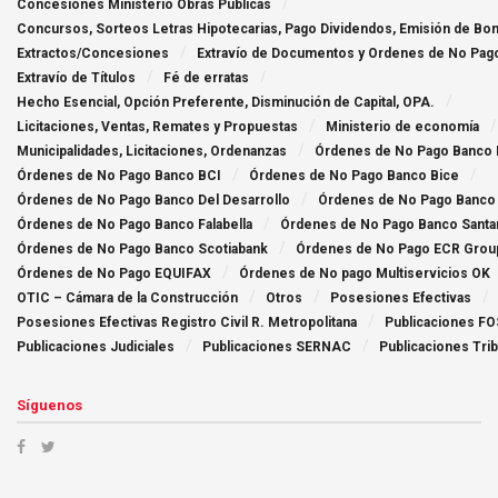
Concesiones Ministerio Obras Públicas
Concursos, Sorteos Letras Hipotecarias, Pago Dividendos, Emisión de Bo
Extractos/Concesiones
Extraví­o de Documentos y Ordenes de No Pag
Extravío de Títulos
Fé de erratas
Hecho Esencial, Opción Preferente, Disminución de Capital, OPA.
Licitaciones, Ventas, Remates y Propuestas
Ministerio de economía
Municipalidades, Licitaciones, Ordenanzas
Órdenes de No Pago Banco
Órdenes de No Pago Banco BCI
Órdenes de No Pago Banco Bice
Órdenes de No Pago Banco Del Desarrollo
Órdenes de No Pago Banco
Órdenes de No Pago Banco Falabella
Órdenes de No Pago Banco Santa
Órdenes de No Pago Banco Scotiabank
Órdenes de No Pago ECR Grou
Órdenes de No Pago EQUIFAX
Órdenes de No pago Multiservicios OK
OTIC – Cámara de la Construcción
Otros
Posesiones Efectivas
Posesiones Efectivas Registro Civil R. Metropolitana
Publicaciones FO
Publicaciones Judiciales
Publicaciones SERNAC
Publicaciones Trib
Síguenos