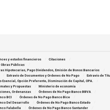
nces y estados financieros
Citaciones
 Obras Públicas
ras Hipotecarias, Pago Dividendos, Emisión de Bonos Bancarios
Extraví­o de Documentos y Ordenes de No Pago
Extravío de Tít
 Esencial, Opción Preferente, Disminución de Capital, OPA.
Remates y Propuestas
Ministerio de economía
aciones, Ordenanzas
Órdenes de No Pago Banco BBVA
nco BCI
Órdenes de No Pago Banco Bice
nco Del Desarrollo
Órdenes de No Pago Banco Estado
nco Falabella
Órdenes de No Pago Banco Santander