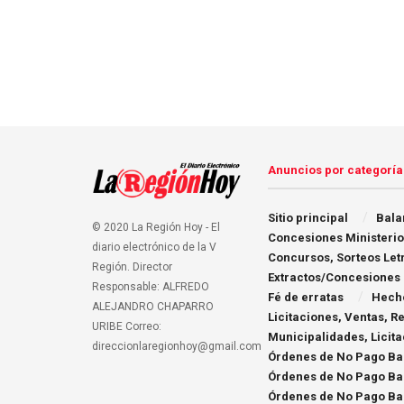
Anuncios por categoría
Sitio principal
Bala
© 2020 La Región Hoy - El
Concesiones Ministerio
diario electrónico de la V
Concursos, Sorteos Let
Región. Director
Extractos/Concesiones
Responsable: ALFREDO
Fé de erratas
Hecho
ALEJANDRO CHAPARRO
Licitaciones, Ventas, 
URIBE Correo:
Municipalidades, Licit
direccionlaregionhoy@gmail.com
Órdenes de No Pago Ba
Órdenes de No Pago Ba
Órdenes de No Pago Ba